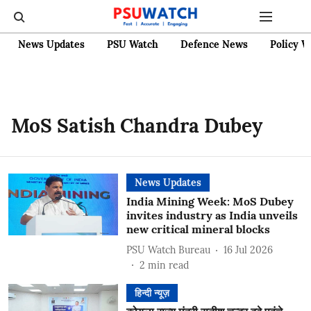
News Updates
PSU Watch
Defence News
Policy W
MoS Satish Chandra Dubey
News Updates
India Mining Week: MoS Dubey
invites industry as India unveils
new critical mineral blocks
PSU Watch Bureau
16 Jul 2026
2
min read
हिन्दी न्यूज़